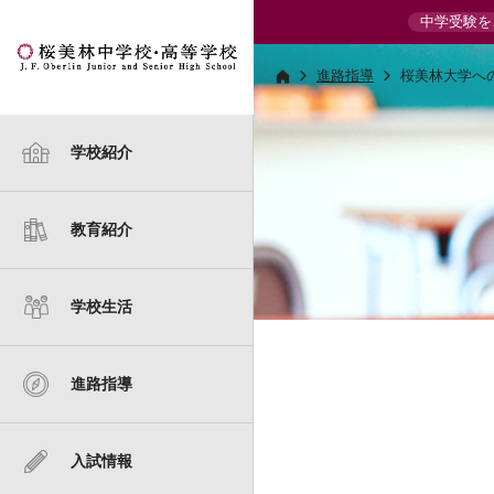
中学受験を
進路指導
桜美林大学へ
校長からのご挨拶
国際理解教育
年間行事
キャリア教育・学習指導
イベント・説明会情報
学校紹介
建学の精神
中学校カリキュラム
1日の流れ
大学進学実績
合同説明会
教育紹介
スクール・ポリシー
中学校教科紹介
クラブ活動
桜美林大学への進学
中学 入試要項
桜美林とキリスト教
高等学校カリキュラム
SDGsへの取り組み
中学 過去の入試問題
学校生活
桜美林の歩み
高等学校教科紹介
制服
高等学校 入試要項
進路指導
数字で見る
高等学校 過去の入試問題
桜美林中学校・高等学校
施設案内
転編入学試験
入試情報