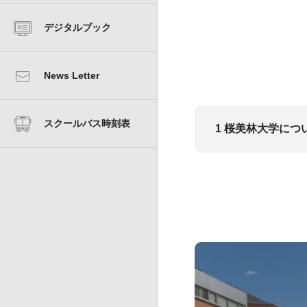
MOVIE
よくあるご質問
デジタルブック
学費および奨学金・助成金制度
News Letter
スクールバス時刻表
1 桜美林大学につ