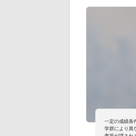
一定の成績条
学群により異
査等が課され