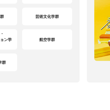
群
芸術文化学群
・
ョン学
航空学群
学群