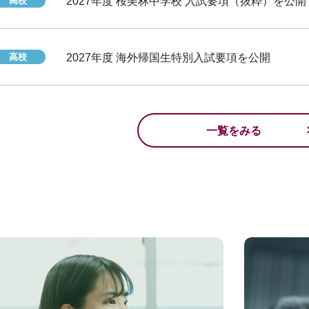
高校
2027年度 桜美林中学校 入試要項（抜粋）を公開
高校
2027年度 海外帰国生特別入試要項を公開
一覧をみる