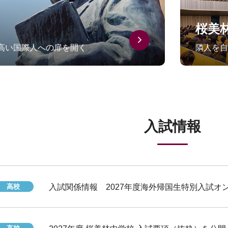
桜美
高い国際人への扉を開く
隣人を自
入試情報
高校
入試関係情報 2027年度海外帰国生特別入試オ