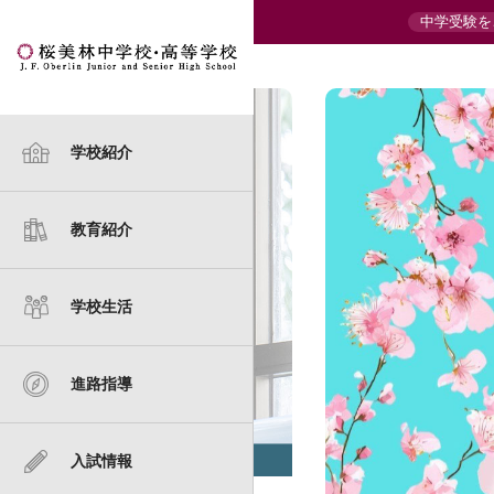
中学受験を
校長からのご挨拶
国際理解教育
年間行事
キャリア教育・学習指導
イベント・説明会情報
学校紹介
建学の精神
中学校カリキュラム
1日の流れ
大学進学実績
合同説明会
教育紹介
スクール・ポリシー
中学校教科紹介
クラブ活動
桜美林大学への進学
中学 入試要項
桜美林とキリスト教
高等学校カリキュラム
SDGsへの取り組み
中学 過去の入試問題
学校生活
桜美林の歩み
高等学校教科紹介
制服
高等学校 入試要項
進路指導
数字で見る
高等学校 過去の入試問題
桜美林中学校・高等学校
施設案内
転編入学試験
入試情報