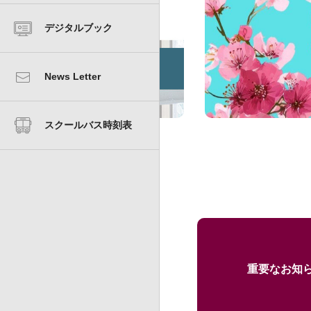
MOVIE
よくあるご質問
デジタルブック
学費および奨学金・助成金制度
News Letter
スクールバス時刻表
重要なお知